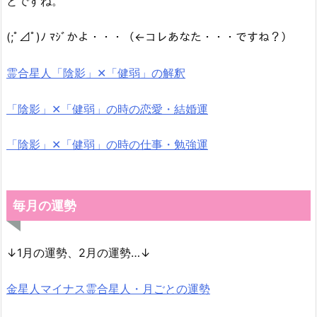
とですね。
(;ﾟ⊿ﾟ)ﾉ ﾏｼﾞかよ・・・（←コレあなた・・・ですね？）
霊合星人「陰影」✕「健弱」の解釈
「陰影」✕「健弱」の時の恋愛・結婚運
「陰影」✕「健弱」の時の仕事・勉強運
毎月の運勢
↓1月の運勢、2月の運勢…↓
金星人マイナス霊合星人・月ごとの運勢