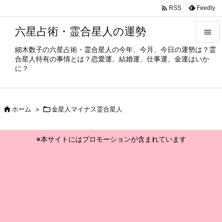

Feedly
RSS
六星占術・霊合星人の運勢

細木数子の六星占術・霊合星人の今年、今月、今日の運勢は？霊

合星人特有の事情とは？恋愛運、結婚運、仕事運、金運はいか
メニュ
に？

サイド


ホーム
>

金星人マイナス霊合星人
前へ

※本サイトにはプロモーションが含まれています
次へ

検索