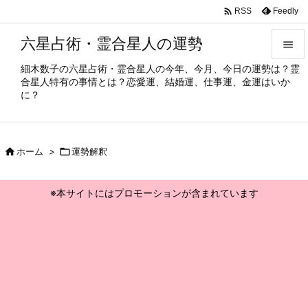

Feedly
RSS
六星占術・霊合星人の運勢

細木数子の六星占術・霊合星人の今年、今月、今日の運勢は？霊

合星人特有の事情とは？恋愛運、結婚運、仕事運、金運はいか
メニュ
に？

サイド


ホーム
>

運勢解釈
前へ

※本サイトにはプロモーションが含まれています
次へ

検索