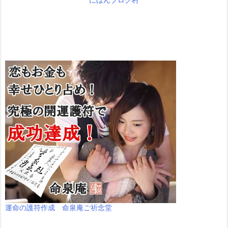
運命の護符作成 命泉庵ご祈念堂