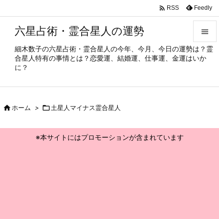

Feedly
RSS
六星占術・霊合星人の運勢

細木数子の六星占術・霊合星人の今年、今月、今日の運勢は？霊

合星人特有の事情とは？恋愛運、結婚運、仕事運、金運はいか
メニュ
に？

サイド


ホーム
>

土星人マイナス霊合星人
前へ

※本サイトにはプロモーションが含まれています
次へ

検索