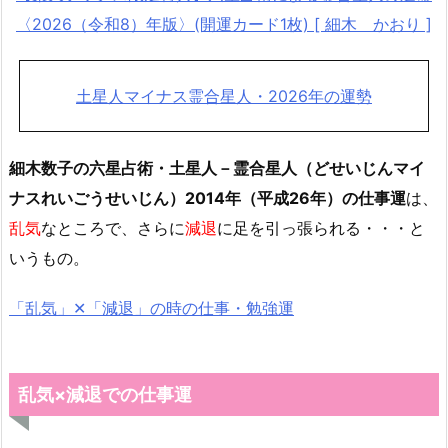
〈2026（令和8）年版〉(開運カード1枚) [ 細木 かおり ]
土星人マイナス霊合星人・2026年の運勢
細木数子の六星占術・土星人－霊合星人（どせいじんマイ
ナスれいごうせいじん）2014年（平成26年）の仕事運
は、
乱気
なところで、さらに
減退
に足を引っ張られる・・・と
いうもの。
「乱気」✕「減退」の時の仕事・勉強運
乱気×減退での仕事運