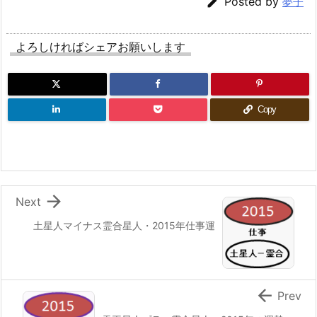

Posted by
夢子
よろしければシェアお願いします
Copy

Next
土星人マイナス霊合星人・2015年仕事運

Prev