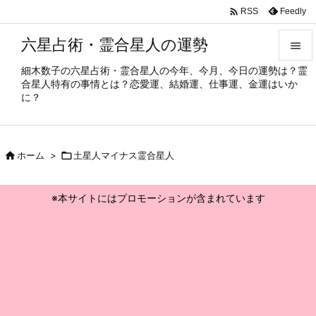

Feedly
RSS
六星占術・霊合星人の運勢

細木数子の六星占術・霊合星人の今年、今月、今日の運勢は？霊

合星人特有の事情とは？恋愛運、結婚運、仕事運、金運はいか
メニュ
に？

サイド


ホーム
>

土星人マイナス霊合星人
前へ

※本サイトにはプロモーションが含まれています
次へ

検索