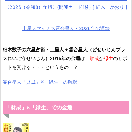
〈2026（令和8）年版〉(開運カード1枚) [ 細木 かおり ]
土星人マイナス霊合星人・2026年の運勢
細木数子の六星占術・土星人＋霊合星人（どせいじんプラ
スれいごうせいじん）2015年の金運
は、
財成
が
緑生
のサポ
ートを受ける・・・というもの！？
霊合星人「財成」✕「緑生」の解釈
「財成」×「緑生」での金運