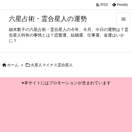

Feedly
RSS
六星占術・霊合星人の運勢

細木数子の六星占術・霊合星人の今年、今月、今日の運勢は？霊

合星人特有の事情とは？恋愛運、結婚運、仕事運、金運はいか
メニュ
に？

サイド


ホーム
>

火星人マイナス霊合星人
前へ

※本サイトにはプロモーションが含まれています
次へ

検索