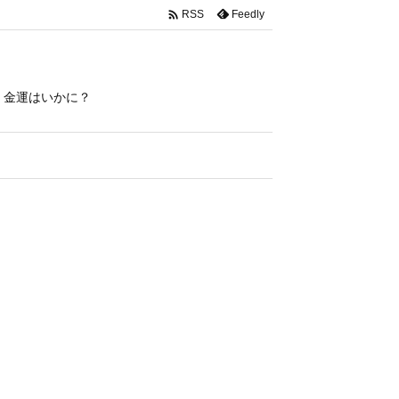

Feedly
RSS
、金運はいかに？