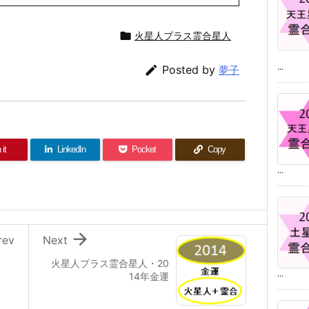

火星人プラス霊合星人
...

Posted by
夢子
 it
LinkedIn
Pocket
Copy
...

rev
Next
・
火星人プラス霊合星人・20
...
14年金運