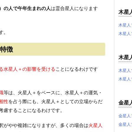
）の人で午年生まれの人
は霊合星人になります
木星
木星人
す。
木星人
特徴
木星
る水星人＋の影響を受ける
ことになるわけです
木星人
木星人
職
等は、火星人＋をベースに、水星人＋の運気・
相性
を占う際にも、火星人＋としての立場からだ
金星
考慮することになるわけです。
金星人
金星人
釈がやや複雑になりますが、多くの場合は
火星人