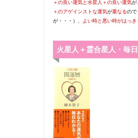
＋の良い運気と水星人＋の良い運気
が
＋のアゲインストな運気
が
重なる
ので
が・・・）、
よい時と悪い時がはっき
火星人＋霊合星人・毎