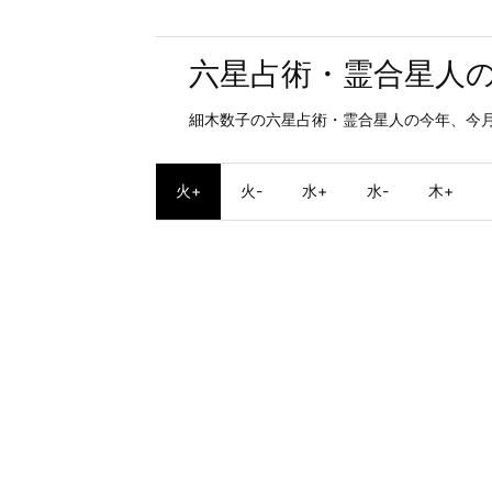
六星占術・霊合星人
細木数子の六星占術・霊合星人の今年、今
火+
火-
水+
水-
木+