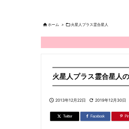

ホーム
>

火星人プラス霊合星人
火星人プラス霊合星人

2013年12月22日

2019年12月30日
Twitter
Facebook
Pin