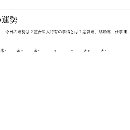
の運勢
月、今日の運勢は？霊合星人特有の事情とは？恋愛運、結婚運、仕事運
木-
金+
金-
土+
土-
天+
天-