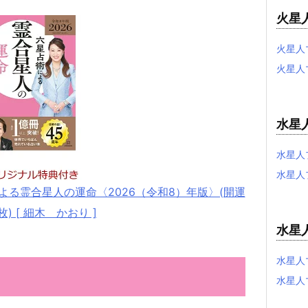
火星
火星人
火星人
水星
水星人
水星人
る霊合星人の運命〈2026（令和8）年版〉(開運
) [ 細木 かおり ]
水星
水星人
？
水星人