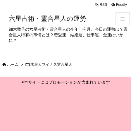

Feedly
RSS
六星占術・霊合星人の運勢

細木数子の六星占術・霊合星人の今年、今月、今日の運勢は？霊

合星人特有の事情とは？恋愛運、結婚運、仕事運、金運はいか
メニュ
に？

サイド


ホーム
>

木星人マイナス霊合星人
前へ

※本サイトにはプロモーションが含まれています
次へ

検索