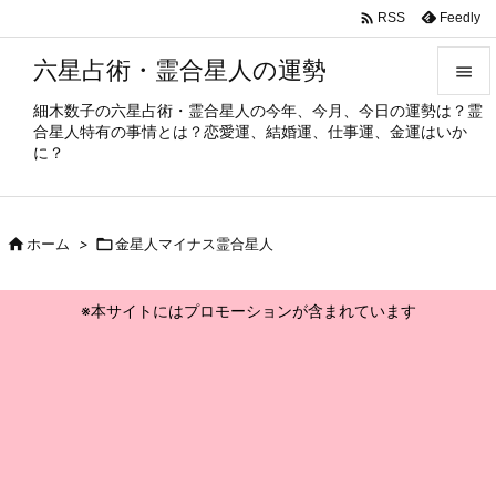

Feedly
RSS
六星占術・霊合星人の運勢

細木数子の六星占術・霊合星人の今年、今月、今日の運勢は？霊

合星人特有の事情とは？恋愛運、結婚運、仕事運、金運はいか
メニュ
に？

サイド


ホーム
>

金星人マイナス霊合星人
前へ

※本サイトにはプロモーションが含まれています
次へ

検索