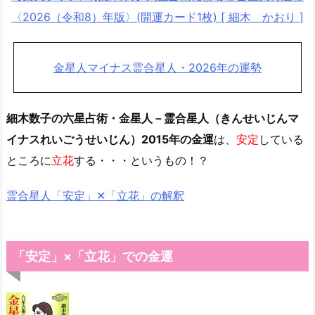
〈2026（令和8）年版〉(開運カード1枚) [ 細木 かおり ]
金星人マイナス霊合星人・2026年の運勢
細木数子の六星占術・金星人－霊合星人（きんせいじんマ
イナスれいごうせいじん）2015年の金運
は、
安定
している
ところに
立花
する・・・というもの！？
霊合星人「安定」✕「立花」の解釈
「安定」×「立花」での金運